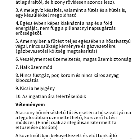
átlag áraitól, de bizony rövidesen azonos lesz).
3. A melegvíz készítés, valamint a fûtés és a hûtés is,
egy készülékkel megoldható.
4. Egész évben képes kiaknázni a nap és a föld
energiáját, nem függ a pillanatnyi napsugárzás
erõsségétõl.
5. Amennyiben a fûtést teljes egészében a hõszivattyú
végzi, nincs szükség kéményre és gázvezetékre.
(gázbevezetési költség megtakarítás)
6. Veszélymentes üzemeltetés, magas üzembiztonság
7. Halk üzemmód
8. Nincs füstgáz, por, korom és nincs káros anyag
kibocsátás.
9. Kicsi a helyigény
10. Az ingatlan ára felértékelõdik
Véleményem
Alacsony hőmérsékletű fűtés esetén a hőszivattyú ma
a legolcsóbban üzemeltethető, korszerű fűtési
módszer. (Ennél csak az illegálisan kitermelt fa
eltüzelése olcsóbb)
A közelmúltban bekövetkezett és előttünk álló