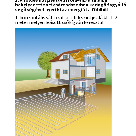
behelyezett zárt csőrendszerben keringő fagyálló
segítségével nyeri ki az energiát a földből
1. horizontális változat: a telek szintje alá kb. 1-2
méter mélyen leásott csőkígyón keresztül