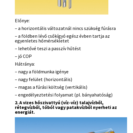
Előnye:
– a horizontális változatnál nincs szükség fúrásra
– a földben lévő csőkígyó egész évben tartja az
egyenletes hőmérsékletet
– lehetővé teszi a passzív hűtést
– jó COP
Hátránya:
– nagy a földmunka igénye
– nagy felület (horizontális)
– magas a fúrási költség (vertikális)
– engedélyeztetési folyamat (pl. bányahatóság)
2. A vizes hőszivattyú (víz-víz) talajvízből,
rétegvízből, tóból vagy patakvízből nyerheti az
energiát.