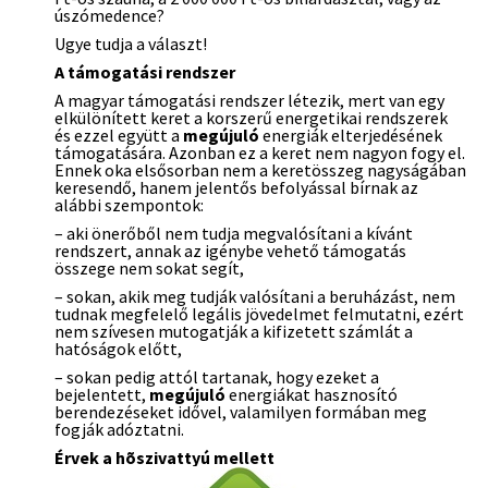
úszómedence?
Ugye tudja a választ!
A támogatási rendszer
A magyar támogatási rendszer létezik, mert van egy
elkülönített keret a korszerű energetikai rendszerek
és ezzel együtt a
megújuló
energiák elterjedésének
támogatására. Azonban ez a keret nem nagyon fogy el.
Ennek oka elsősorban nem a keretösszeg nagyságában
keresendő, hanem jelentős befolyással bírnak az
alábbi szempontok:
– aki önerőből nem tudja megvalósítani a kívánt
rendszert, annak az igénybe vehető támogatás
összege nem sokat segít,
– sokan, akik meg tudják valósítani a beruházást, nem
tudnak megfelelő legális jövedelmet felmutatni, ezért
nem szívesen mutogatják a kifizetett számlát a
hatóságok előtt,
– sokan pedig attól tartanak, hogy ezeket a
bejelentett,
megújuló
energiákat hasznosító
berendezéseket idővel, valamilyen formában meg
fogják adóztatni.
Érvek a hõszivattyú mellett