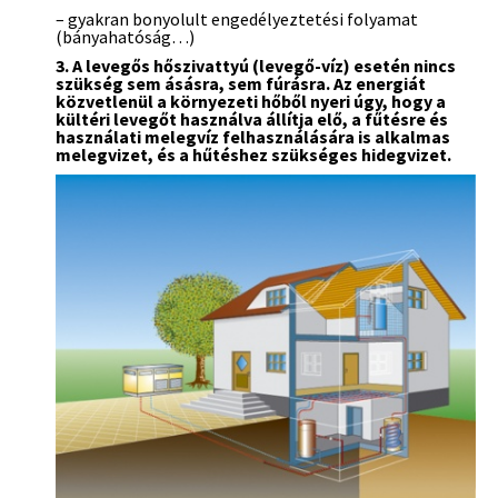
– gyakran bonyolult engedélyeztetési folyamat
(bányahatóság…)
3. A levegős hőszivattyú (levegő-víz) esetén nincs
szükség sem ásásra, sem fúrásra. Az energiát
közvetlenül a környezeti hőből nyeri úgy, hogy a
kültéri levegőt használva állítja elő, a fűtésre és
használati melegvíz felhasználására is alkalmas
melegvizet, és a hűtéshez szükséges hidegvizet.