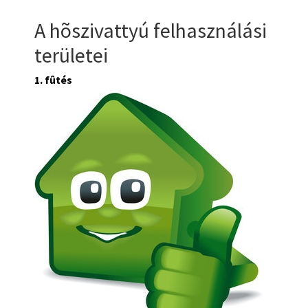
A hõszivattyú felhasználási
területei
1. fûtés