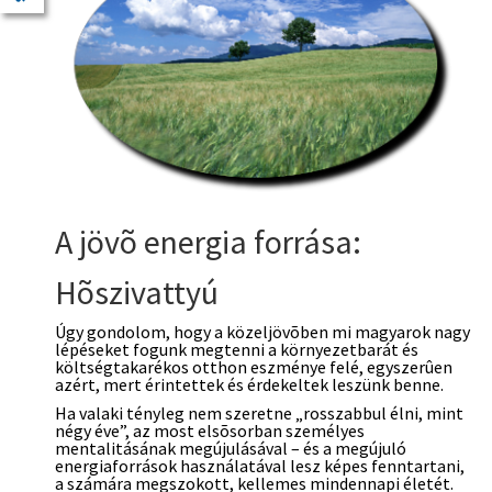
A jövõ energia forrása:
Hõszivattyú
Úgy gondolom, hogy a közeljövõben mi magyarok nagy
lépéseket fogunk megtenni a környezetbarát és
költségtakarékos otthon eszménye felé, egyszerûen
azért, mert érintettek és érdekeltek leszünk benne.
Ha valaki tényleg nem szeretne „rosszabbul élni, mint
négy éve”, az most elsõsorban személyes
mentalitásának megújulásával – és a megújuló
energiaforrások használatával lesz képes fenntartani,
a számára megszokott, kellemes mindennapi életét.