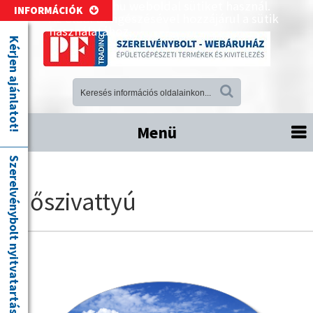
A pftrading.hu weboldal sütiket használ.
INFORMÁCIÓK
Az oldal böngészésével hozzájárul a sütik
használatához.
Kérjen ajánlatot!
Menü
Szerelvénybolt nyitvatartás
Hőszivattyú