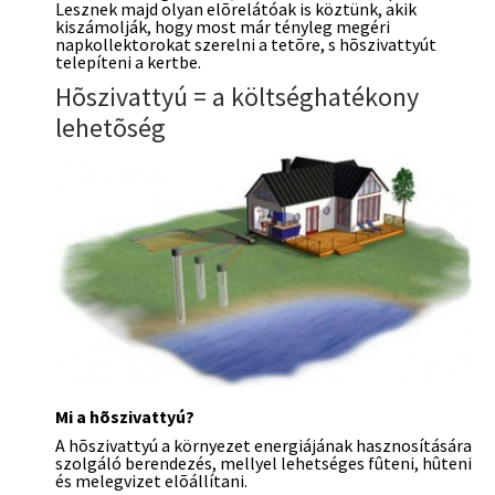
Lesznek majd olyan elõrelátóak is köztünk, akik
kiszámolják, hogy most már tényleg megéri
napkollektorokat szerelni a tetõre, s hõszivattyút
telepíteni a kertbe.
Hõszivattyú = a költséghatékony
lehetõség
Mi a hõszivattyú?
A hõszivattyú a környezet energiájának hasznosítására
szolgáló berendezés, mellyel lehetséges fûteni, hûteni
és melegvizet elõállítani.