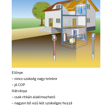
Előnye:
– nincs szükség nagy telekre
– jó COP
Hátránya:
– csak ritkán alaklmazható
– nagyon bő vizű kút szükséges hozzá