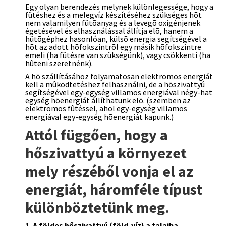
Egy olyan berendezés melynek különlegessége, hogy a
fûtéshez és a melegvíz készítéséhez szükséges hõt
nem valamilyen fûtõanyag és a levegõ oxigénjenek
égetésével és elhasználással állítja elõ, hanem a
hûtõgéphez hasonlóan, külsõ energia segítségével a
hõt az adott hõfokszintrõl egy másik hõfokszintre
emeli (ha fûtésre van szükségünk), vagy csökkenti (ha
hûteni szeretnénk).
A hõ szállításához folyamatosan elektromos energiát
kell a mûködtetéshez felhasználni, de a hõszivattyú
segítségével egy-egység villamos energiával négy-hat
egység hõenergiát állíthatunk elõ. (szemben az
elektromos fûtéssel, ahol egy-egység villamos
energiával egy-egység hõenergiát kapunk.)
Attól függően, hogy a
hőszivattyú a környezet
mely részéből vonja el az
energiát, háromféle típust
különböztetünk meg.
1. A földes hőszivattyú (föld-víz) a talajba