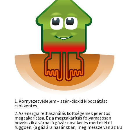
1. Környezetvédelem – szén-dioxid kibocsátást
csökkentés.
2. Az energia felhasználás költségeinek jelentõs
megtakarítása. Ez a megtakarítás folyamatosan
növekszik a várható gázár növekedés mértékétõl
függõen. (a gáz ára hazánkban, még messze van az EU