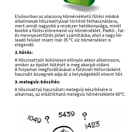
Elsõsorban az alacsony hõmérsékletû fûtési módok
alkalmasak hõszivattyúval történõ felhasználásra,
mert annál nagyobb a rendszer hatékonysága, minél
kisebb a fûtési elõremenõ víz hõmérséklet. Padló-, fal-
és mennyezetfûtés jöhet számításba, ahol a nagy hõ-
leadó felület miatt már 35 °C víz hõmérséklet is
elegendõ.
2. hûtés:
A hõszivattyút különösen elõnyös akkor alkalmazni,
amikor az épület hûtését is meg akarjuk oldani.
A folyamat megfordításával a fûtésnél hõforrásként
használt közegnek adja át a helyiségekbõl elvont hõt.
3. melegvíz-készítés:
A hõszivattyú használati melegvíz készítésére is
alkalmas, az elõállítható melegvíz hõmérséklete 60°C.