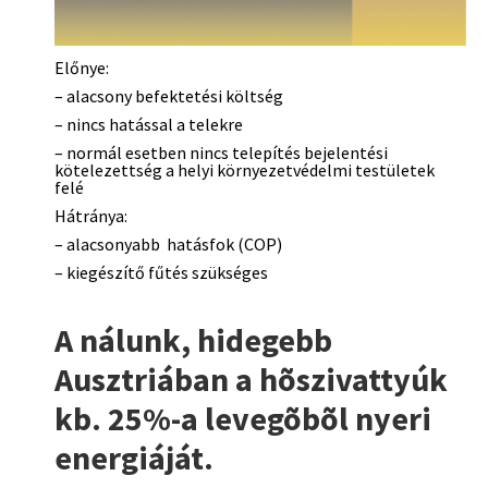
Előnye:
– alacsony befektetési költség
– nincs hatással a telekre
– normál esetben nincs telepítés bejelentési
kötelezettség a helyi környezetvédelmi testületek
felé
Hátránya:
– alacsonyabb hatásfok (COP)
– kiegészítő fűtés szükséges
A nálunk, hidegebb
Ausztriában a hõszivattyúk
kb. 25%-a levegõbõl nyeri
energiáját.