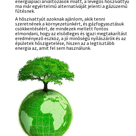
energiapiaci árváltozások miatt, a levegős hőszivattyú
ma már egyértelmű alternatíváját jelenti a gázüzemű
fűtésnek.
A hõszivattyút azoknak ajánlom, akik tenni
szeretnének a környezetünkért, és gázfogyasztásuk
csökkentéséért, de mindezek mellett fontos
elmondani, hogy az elsõdleges és igazi megtakarítást
eredményezõ eszköz, a jó minõségû nyílászárók és az
épületek hõszigetelése, hiszen az a legtisztább
energia az, amit fel sem használunk.