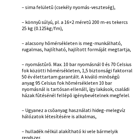
– sima felületû (csekély nyomás-veszteség),
– könnyû súlyú, pl. a 16×2 méretû 200 m-es tekercs
25 kg (0.125kg/fm),
– alacsony hõmérsékleten is meg-munkálható,
rugalmas, hajlítható, hajlított formáját megtartja,
– nyomástûrõ. Max. 10 bar nyomásnál 0 és 70 Celsius
fok közötti hõmérsékleten, 1,5 biztonsági faktorral
50 év élettartam garantált. A kiváló minõségû
anyag 95 Celsius fok hõmérsékleten 10 bar
nyomásnál is tartósan ellenáll, így lakások, családi
házak fûtésénél fellépõ igénybevételnek megfelel.
– Ugyanez a csõanyag használati hideg-melegvíz
hálózatok létesítésére is alkalmas,
– hulladék nélkül alakítható ki vele bármelyik
rendszer,