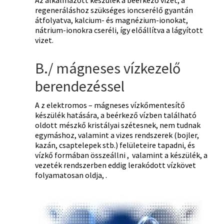
Az alkalmazott készülék a beérkező vizet, a
regeneráláshoz szükséges ioncserélő gyantán
átfolyatva, kalcium- és magnézium-ionokat,
nátrium-ionokra cseréli, így előállítva a lágyított
vizet.
B./ mágneses vízkezelő
berendezéssel
A z elektromos – mágneses vízkőmentesítő
készülék hatására, a beérkező vízben található
oldott mészkő kristályai szétesnek, nem tudnak
egymáshoz, valamint a vizes rendszerek (bojler,
kazán, csaptelepek stb.) felületeire tapadni, és
vízkő formában összeállni , valamint a készülék, a
vezeték rendszerben eddig lerakódott vízkövet
folyamatosan oldja, .