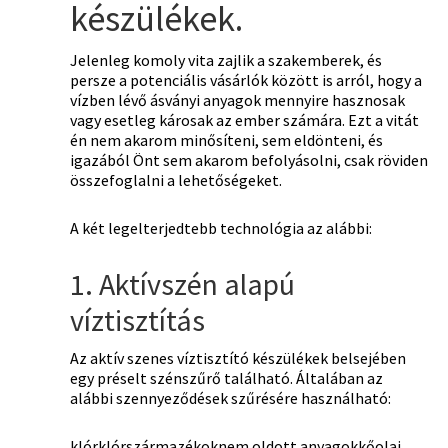
készülékek.
Jelenleg komoly vita zajlik a szakemberek, és
persze a potenciális vásárlók között is arról, hogy a
vízben lévő ásványi anyagok mennyire hasznosak
vagy esetleg károsak az ember számára. Ezt a vitát
én nem akarom minősíteni, sem eldönteni, és
igazából Önt sem akarom befolyásolni, csak röviden
összefoglalni a lehetőségeket.
A két legelterjedtebb technológia az alábbi:
1. Aktívszén alapú
víztisztítás
Az aktív szenes víztisztító készülékek belsejében
egy préselt szénszűrő található. Általában az
alábbi szennyeződések szűrésére használható:
klórklórszármazékoknem oldott anyagokkőolaj