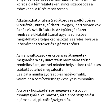
korrózió a fémfelületeken, nincs iszaposodás a
csövekben, a fűtés rendszerben.
Alkalmazható fûtési (radiátoros és padlófûtéses),
vízellátási, hûtési, sûrített levegõs, ipari folyadékok
és sós víz szállítására is. Az épületgépészeti
rendszerek kialakításánál ugyanazon csõvel
megoldható a teljes csõhálózati szerelés, kivéve a
lefolyórendszereket és a gázvezetéket.
Az irányváltozások és csõanyag átmenetek
megoldására egy univerzális idom választék áll
rendelkezésre, amivel minden helyzetben tökéletes
csõkötést lehet megvalósítani.
Ezáltal a munka gyorsabb és hatékonyabb,
valamint a tömítetlenségek esélye is minimális.
A csövek hõszigetelése megegyezik a többi
csõanyagnál alkalmazott, általános szigetelési
eljárásokkal, pl. csõhéjszigetelés.