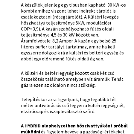
A készülék jelenleg egy típusban kapható: 30 kW-os
kombi amihez viszont lehet indirekt tárolót is
csatlakoztatni (rétegtárolót). A Kültéri levegős
hőszivattyú teljesítménye 5kW, modulációs(
COP=3,9). A kazán szabályozható fűtés oldali
teljesítménye 4,5 és 30 kW között van.
Áramfelvétele: 8,2 Amper. A kazán egy belső 25
literes puffer tartályt tartalmaz, amire ha kell
egyszerre dolgozik rá a kültéri és beltéri egység és
abból egy előremenő fűtés oldali ág van.
A kültéri és beltéri egység között csak két cső
összekötés található amelyben víz áramlik. Tehát
gázra ezen az oldalon nincs szükség.
Telepítéskor arra figyeljünk, hogy legalább fél
méter antivibrációs cső legyen a kültéri egységnél,
elzárócsap és iszapleválasztó szűrő.
A HYBRID alaphelyzetben hőszivattyúként próbál
működni
és figyelembevéve a gazdasági értékeket