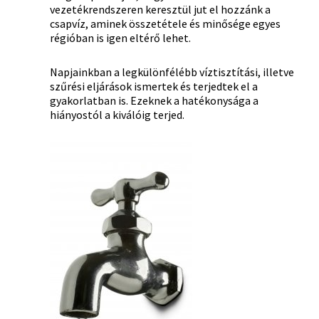
vezetékrendszeren keresztül jut el hozzánk a
csapvíz, aminek összetétele és minősége egyes
régióban is igen eltérő lehet.
Napjainkban a legkülönfélébb víztisztítási, illetve
szűrési eljárások ismertek és terjedtek el a
gyakorlatban is. Ezeknek a hatékonysága a
hiányostól a kiválóig terjed.