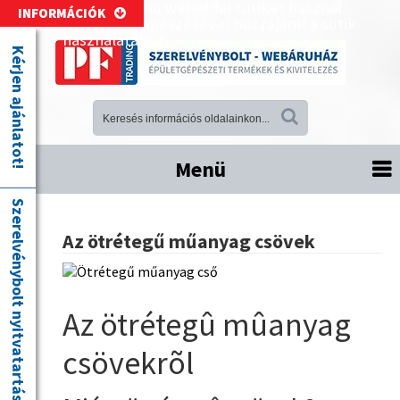
A pftrading.hu weboldal sütiket használ.
INFORMÁCIÓK
Az oldal böngészésével hozzájárul a sütik
használatához.
Kérjen ajánlatot!
Menü
Szerelvénybolt nyitvatartás
Az ötrétegű műanyag csövek
Az ötrétegû mûanyag
csövekrõl