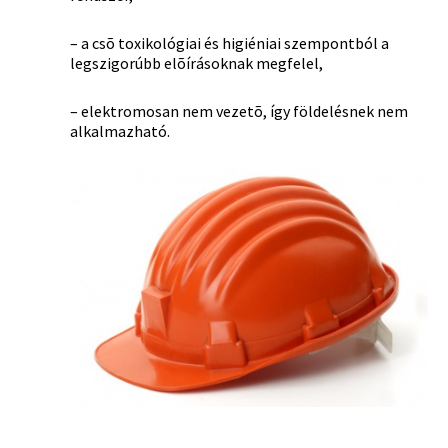
– a csõ toxikológiai és higiéniai szempontból a
legszigorúbb elõírásoknak megfelel,
– elektromosan nem vezetõ, így földelésnek nem
alkalmazható.