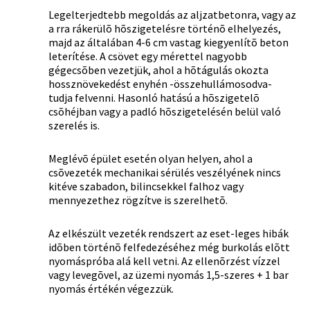
Legelterjedtebb megoldás az aljzatbetonra, vagy az
a rra rákerülõ hõszigetelésre történõ elhelyezés,
majd az általában 4-6 cm vastag kiegyenlítõ beton
leterítése. A csövet egy mérettel nagyobb
gégecsõben vezetjük, ahol a hõtágulás okozta
hossznövekedést enyhén -összehullámosodva-
tudja felvenni. Hasonló hatású a hõszigetelõ
csõhéjban vagy a padló hõszigetelésén belül való
szerelés is.
Meglévõ épület esetén olyan helyen, ahol a
csõvezeték mechanikai sérülés veszélyének nincs
kitéve szabadon, bilincsekkel falhoz vagy
mennyezethez rögzítve is szerelhetõ.
Az elkészült vezeték rendszert az eset-leges hibák
idõben történõ felfedezéséhez még burkolás elõtt
nyomáspróba alá kell vetni. Az ellenõrzést vízzel
vagy levegõvel, az üzemi nyomás 1,5-szeres + 1 bar
nyomás értékén végezzük.