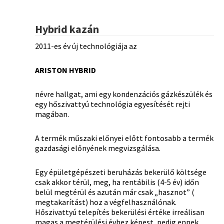
Hybrid kazán
2011-es év új technológiája az
ARISTON HYBRID
névre hallgat, ami egy kondenzációs gázkészülék és
egy hőszivattyú technológia egyesítését rejti
magában.
A termék műszaki előnyei előtt fontosabb a termék
gazdasági előnyének megvizsgálása.
Egy épületgépészeti beruházás bekerülő költsége
csak akkor térül, meg, ha rentábilis (4-5 év) időn
belül megtérül és azután már csak „hasznot” (
megtakarítást) hoz a végfelhasználónak.
Hőszivattyú telepítés bekerülési értéke irreálisan
magas a megtérülési évhez képest, pedig ennek