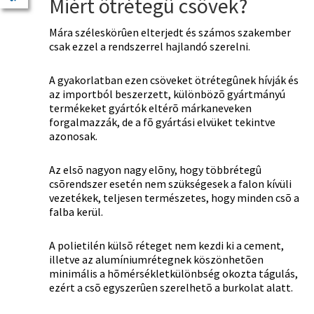
Miért ötrétegû csövek?
Mára széleskörûen elterjedt és számos szakember
csak ezzel a rendszerrel hajlandó szerelni.
A gyakorlatban ezen csöveket ötrétegûnek hívják és
az importból beszerzett, különbözõ gyártmányú
termékeket gyártók eltérõ márkaneveken
forgalmazzák, de a fõ gyártási elvüket tekintve
azonosak.
Az elsõ nagyon nagy elõny, hogy többrétegû
csõrendszer esetén nem szükségesek a falon kívüli
vezetékek, teljesen természetes, hogy minden csõ a
falba kerül.
A polietilén külsõ réteget nem kezdi ki a cement,
illetve az alumíniumrétegnek köszönhetõen
minimális a hõmérsékletkülönbség okozta tágulás,
ezért a csõ egyszerûen szerelhetõ a burkolat alatt.