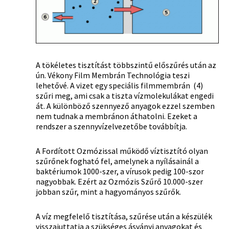
A tökéletes tisztítást többszintű előszűrés után az
ún. Vékony Film Membrán Technológia teszi
lehetővé. A vizet egy speciális filmmembrán (4)
szűri meg, ami csak a tiszta vízmolekulákat engedi
át. A különböző szennyező anyagok ezzel szemben
nem tudnak a membránon áthatolni. Ezeket a
rendszer a szennyvízelvezetőbe továbbítja.
A Fordított Ozmózissal működő víztisztító olyan
szűrőnek fogható fel, amelynek a nyílásainál a
baktériumok 1000-szer, a vírusok pedig 100-szor
nagyobbak. Ezért az Ozmózis Szűrő 10.000-szer
jobban szűr, mint a hagyományos szűrők.
A víz megfelelő tisztítása, szűrése után a készülék
visszajuttatja a szükséges ásványi anyagokat és