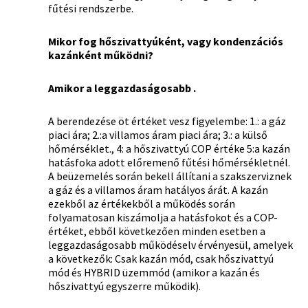
fűtési rendszerbe.
Mikor fog hőszivattyúként, vagy kondenzációs
kazánként működni?
Amikor a leggazdaságosabb .
A berendezése öt értéket vesz figyelembe: 1.: a gáz
piaci ára; 2.:a villamos áram piaci ára; 3.: a külső
hőmérséklet., 4: a hőszivattyú COP értéke 5:a kazán
hatásfoka adott előremenő fűtési hőmérsékletnél.
A beüzemelés során bekell állítani a szakszerviznek
a gáz és a villamos áram hatályos árát. A kazán
ezekből az értékekből a működés során
folyamatosan kiszámolja a hatásfokot és a COP-
értéket, ebből következően minden esetben a
leggazdaságosabb működéselv érvényesül, amelyek
a következők: Csak kazán mód, csak hőszivattyú
mód és HYBRID üzemmód (amikor a kazán és
hőszivattyú egyszerre működik).