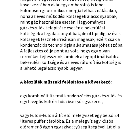
következtében akár egy emberöltő is lehet,
különösen geotemikus energia felhasználásakor,
noha az éves működési költségek alacsonyabbak,
mint gáz használása esetén. Hagyományos
gázkészülék telepítése esetén a bekerülési
költségek a legalacsonyabbak, de ott pedig az éves
költségek lesznek irreálisan magasak, ezért csak a
kondenzációs technológia alkalmazása jöhet szóba.
A fejlesztés célja pont az volt, hogy egy olyan
terméket fejlesszünk, aminek a legoptimálisabb a
bekerülési költsége és az éves ráfordítási költség is
a lehető legalacsonyabb legyen.
A készülék műszaki felépítése a következő:
egy kombinált üzemű kondenzációs gázkészülék és
egy levegős kültéri hőszivattyú egyszerre,
vagy külön-külön állít elő melegvizet egy belső 24
literes puffer tárolóba. Ez a melegvíz egy közös
előremenő ágon egy szivattyú segítségével jut el a