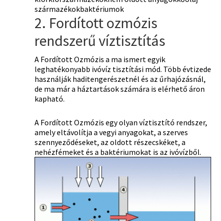
származékokbaktériumok
2. Fordított ozmózis
rendszerű víztisztítás
A Fordított Ozmózis a ma ismert egyik
leghatékonyabb ivóvíz tisztítási mód. Több évtizede
használják haditengerészetnél és az űrhajózásnál,
de ma már a háztartások számára is elérhető áron
kapható.
A Fordított Ozmózis egy olyan víztisztító rendszer,
amely eltávolítja a vegyi anyagokat, a szerves
szennyeződéseket, az oldott részecskéket, a
nehézfémeket és a baktériumokat is az ivóvízből.