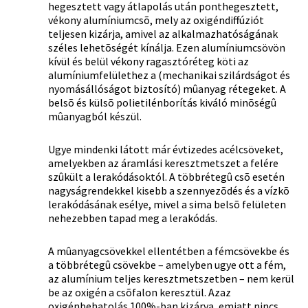
hegesztett vagy átlapolás után ponthegesztett,
vékony alumíniumcsõ, mely az oxigéndiffúziót
teljesen kizárja, amivel az alkalmazhatóságának
széles lehetõségét kínálja. Ezen alumíniumcsövön
kívül és belül vékony ragasztóréteg köti az
alumíniumfelülethez a (mechanikai szilárdságot és
nyomásállóságot biztosító) mûanyag rétegeket. A
belsõ és külsõ polietilénborítás kiváló minõségû
mûanyagból készül.
Ugye mindenki látott már évtizedes acélcsöveket,
amelyekben az áramlási keresztmetszet a felére
szûkült a lerakódásoktól. A többrétegû csõ esetén
nagyságrendekkel kisebb a szennyezõdés és a vízkõ
lerakódásának esélye, mivel a sima belsõ felületen
nehezebben tapad meg a lerakódás.
A mûanyagcsövekkel ellentétben a fémcsövekbe és
a többrétegû csövekbe – amelyben ugye ott a fém,
az alumínium teljes keresztmetszetben – nem kerül
be az oxigén a csõfalon keresztül. Azaz
oxigénbehatolás 100%-ban kizárva, emiatt nincs