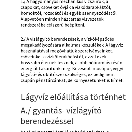
1./ A hagyományos mechanikus vízszűrők, a
csapokat, csöveket óvják a vízkődarabkáktól,
homoktól, rozsdától és egyéb szennyeződéstől.
Alapvetően minden háztartás vízvezeték
rendszerébe célszerű beépíteni.
2./ A vízlágyító berendezések, a vízkőképződés
megakadályozására alkalmas készülékek. A lágyvíz
használatával megóvhatjuk szerelvényeinket,
csöveinket a vízkőlerakódástól, ezzel ezek
hosszabb életűek lesznek, a jobb hőáramlás révén
energiát takarítunk meg. Kevesebb mosópor, vegyi
lágyító- és öblítőszer szükséges, ez pedig nem
csupán pénztárcánkat, de környezetünket is kíméli.
Lágyvíz előállítása történhet
A./ gyantás- vízlágyító
berendezéssel