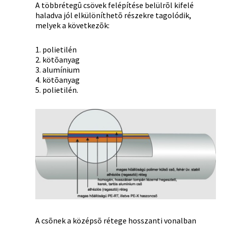
A többrétegû csövek felépítése belülrõl kifelé
haladva jól elkülöníthetõ részekre tagolódik,
melyek a következõk:
1. polietilén
2. kötõanyag
3. alumínium
4. kötõanyag
5. polietilén.
A csõnek a középsõ rétege hosszanti vonalban