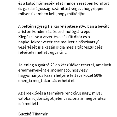
és a külső hőmérsékletet minden esetben komfort
és gazdaságossági számítást végez, hogy éppen
milyen üzemben kell, hogy működjön.
A beltéri egység fizikai felépítése 90%.ban a bevált
ariston kondenzációs technológiára épül.
Kiegészítve a vezérlés a két fűtőkör és a
napkollektor vezérlése mellett a hőszivattyú
vezérlését is a kazán oldja meg a tápfeszültség
felvétele mellett egyaránt.
Jelenleg a gyártó 20 db készüléket tesztel, amelyek
eredményeként elmondható, hogy egy
hagyományos kazán helyére feltéve közel 50%
energia megtakarítás érhető el.
Az érdeklődés a termékre rendkívül nagy, mivel
valóban újdonságot jelent racionális megtérülési
idő mellett.
Buczkó Tihamér