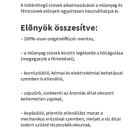
A többrétegû csövek alkalmazásával a mûanyag és
fémcsövek elõnyeit együttesen használhatjuk ki.
Elõnyök összesítve:
– 100%-osan oxigéndiffúzió-mentes,
– a mûanyag csövek között legkisebb a hõtágulása
(megegyezik a fémekével),
– korrózióálló, kémiai és elektrokémiai behatással
szemben is ellenálló,
– zajszûrõ, csökkenti az áramlás által okozott
kellemetlen zajokat,
– kopásálló, jelentõs ellenállást mutat a
mechanikus erózióval szemben, melyet a víz által
sodort szilárd részecskék okoznak,